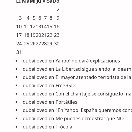
Lu
Ma
Mi
Ju
Vi
Sa
Do
1
2
3
4
5
6
7
8
9
10
11
12
13
14
15
16
17
18
19
20
21
22
23
24
25
26
27
28
29
30
31
dubailoved
en
Yahoo! no dará explicaciones
dubailoved
en
La Libertad sigue siendo la idea m
dubailoved
en
El mayor atentado terrorista de la 
dubailoved
en
FreeBSD
dubailoved
en
Con el chantaje se consigue lo m
dubailoved
en
Portátiles
dubailoved
en
"En Yahoo! España queremos conoc
dubailoved
en
Me puedes demostrar que NO...
dubailoved
en
Trócola