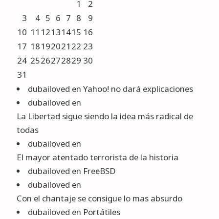
1
2
3
4
5
6
7
8
9
10
11
12
13
14
15
16
17
18
19
20
21
22
23
24
25
26
27
28
29
30
31
dubailoved
en
Yahoo! no dará explicaciones
dubailoved
en
La Libertad sigue siendo la idea más radical de
todas
dubailoved
en
El mayor atentado terrorista de la historia
dubailoved
en
FreeBSD
dubailoved
en
Con el chantaje se consigue lo mas absurdo
dubailoved
en
Portátiles