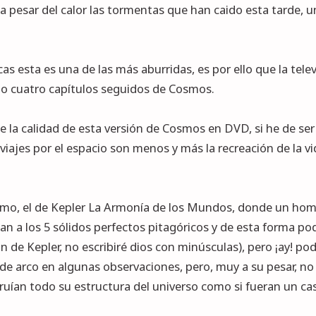
 pesar del calor las tormentas que han caido esta tarde, u
s esta es una de las más aburridas, es por ello que la tele
do cuatro capítulos seguidos de Cosmos.
 calidad de esta versión de Cosmos en DVD, si he de ser si
 viajes por el espacio son menos y más la recreación de la v
ismo, el de Kepler La Armonía de los Mundos, donde un hom
an a los 5 sólidos perfectos pitagóricos y de esta forma pod
n de Kepler, no escribiré dios con minúsculas), pero ¡ay! po
de arco en algunas observaciones, pero, muy a su pesar, n
uían todo su estructura del universo como si fueran un cast