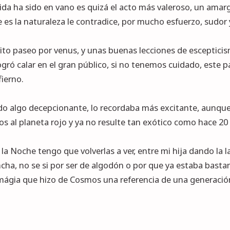
ida ha sido en vano es quizá el acto más valeroso, un amar
e es la naturaleza le contradice, por mucho esfuerzo, sudor
ito paseo por venus, y unas buenas lecciones de escepticis
ogró calar en el gran público, si no tenemos cuidado, este p
fierno.
ado algo decepcionante, lo recordaba más excitante, aunque
al planeta rojo y ya no resulte tan exótico como hace 20
 la Noche tengo que volverlas a ver, entre mi hija dando la 
ancha, no se si por ser de algodón o por que ya estaba bas
mágia que hizo de Cosmos una referencia de una generació