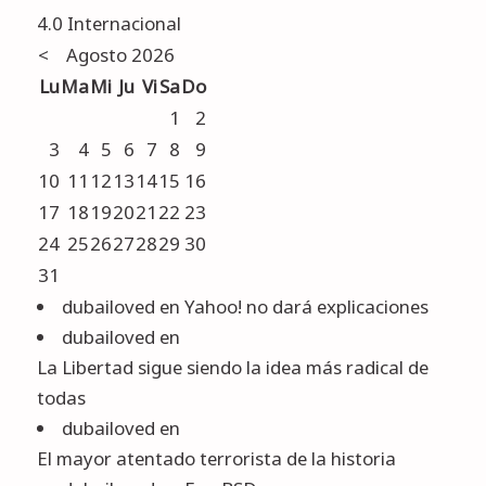
4.0 Internacional
<
Agosto 2026
Lu
Ma
Mi
Ju
Vi
Sa
Do
1
2
3
4
5
6
7
8
9
10
11
12
13
14
15
16
17
18
19
20
21
22
23
24
25
26
27
28
29
30
31
dubailoved
en
Yahoo! no dará explicaciones
dubailoved
en
La Libertad sigue siendo la idea más radical de
todas
dubailoved
en
El mayor atentado terrorista de la historia