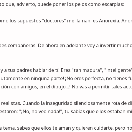
o que, advierto, puede poner los pelos como escarpias:
mo los supuestos "doctores" me llaman, es Anorexia. Ano
s compañeras. De ahora en adelante voy a invertir mucho 
y a tus padres hablar de tí. Eres "tan madura", "inteligent
utamente en ninguna parte! ¡No eres perfecta, no tienes f
ión con amigos, en el dibujo...! No vas a permitir tales act
 realistas. Cuando la inseguridad silenciosamente roía de d
estaron: "¡No, no veo nada!", tu sabías que ellos estaban mi
e tema, sabes que ellos te aman y quieren cuidarte, pero no