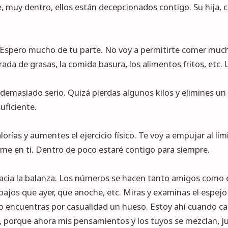
, muy dentro, ellos están decepcionados contigo. Su hija, c
Espero mucho de tu parte. No voy a permitirte comer mucho
rada de grasas, la comida basura, los alimentos fritos, etc. U
demasiado serio. Quizá pierdas algunos kilos y elimines un
uficiente.
orías y aumentes el ejercicio físico. Te voy a empujar al lí
me en ti. Dentro de poco estaré contigo para siempre.
 hacia la balanza. Los números se hacen tanto amigos como
jos que ayer, que anoche, etc. Miras y examinas el espejo
do encuentras por casualidad un hueso. Estoy ahí cuando calc
so, porque ahora mis pensamientos y los tuyos se mezclan, j