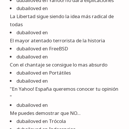
dubailoved
en
Yahoo! no dará explicaciones
dubailoved
en
La Libertad sigue siendo la idea más radical de
todas
dubailoved
en
El mayor atentado terrorista de la historia
dubailoved
en
FreeBSD
dubailoved
en
Con el chantaje se consigue lo mas absurdo
dubailoved
en
Portátiles
dubailoved
en
"En Yahoo! España queremos conocer tu opinión
"
dubailoved
en
Me puedes demostrar que NO...
dubailoved
en
Trócola