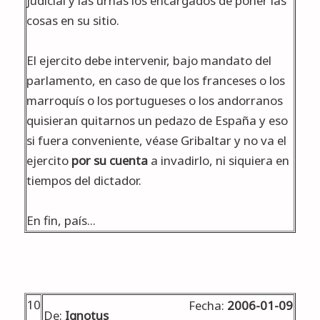
judicial y las urnas los encargados de poner las
cosas en su sitio.
El ejercito debe intervenir, bajo mandato del
parlamento, en caso de que los franceses o los
marroquís o los portugueses o los andorranos
quisieran quitarnos un pedazo de España y eso
si fuera conveniente, véase Gribaltar y no va el
ejercito
por su cuenta
a invadirlo, ni siquiera en
tiempos del dictador.
En fin, país...
10
Fecha:
2006-01-09
De:
Ignotus