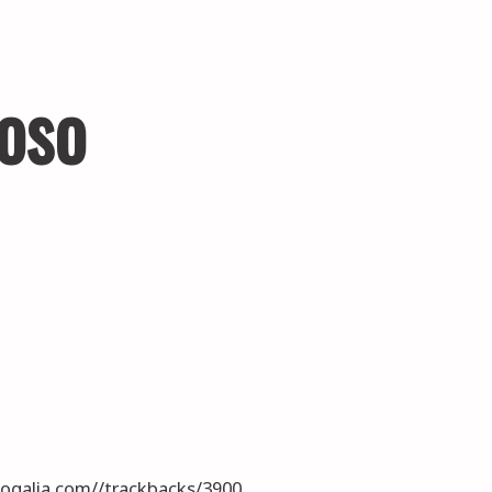
oso
blogalia.com//trackbacks/3900