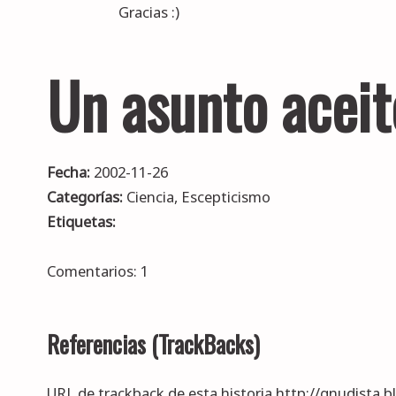
Gracias :)
Un asunto aceit
Fecha:
2002-11-26
Categorías:
Ciencia
,
Escepticismo
Etiquetas:
Comentarios: 1
Referencias (TrackBacks)
URL de trackback de esta historia http://gnudista.