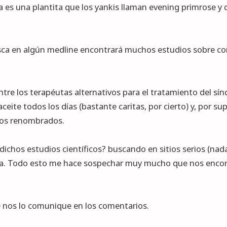
a es una plantita que los yankis llaman evening primrose y d
sca en algún medline encontrará muchos estudios sobre cont
tre los terapéutas alternativos para el tratamiento del s
ceite todos los días (bastante caritas, por cierto) y, por s
icos renombrados.
dichos estudios científicos? buscando en sitios serios (n
da. Todo esto me hace sospechar muy mucho que nos encont
e nos lo comunique en los comentarios.