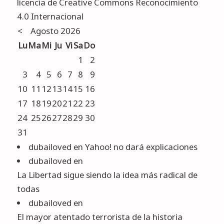
licencia de Creative Commons Reconocimiento
4.0 Internacional
<
Agosto 2026
Lu
Ma
Mi
Ju
Vi
Sa
Do
1
2
3
4
5
6
7
8
9
10
11
12
13
14
15
16
17
18
19
20
21
22
23
24
25
26
27
28
29
30
31
dubailoved
en
Yahoo! no dará explicaciones
dubailoved
en
La Libertad sigue siendo la idea más radical de
todas
dubailoved
en
El mayor atentado terrorista de la historia