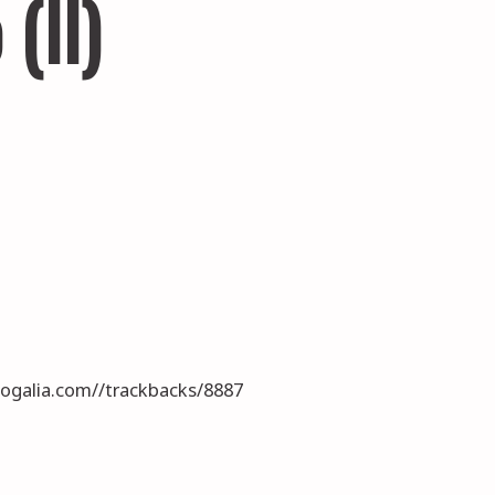
(II)
blogalia.com//trackbacks/8887